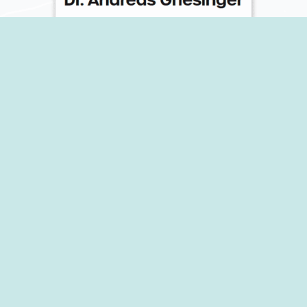
© 2024 Praxis für Kinderheilkunde Dr.
Andreas Griesinger, Wimsheim
Impressum
Datenschutz