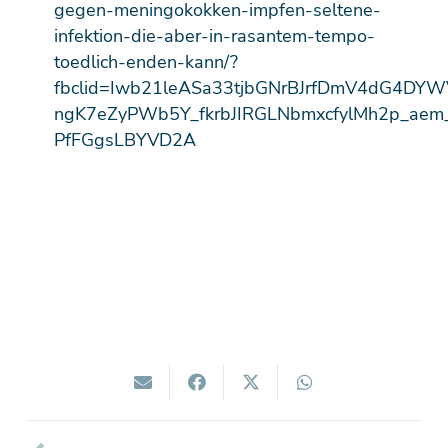
gegen-meningokokken-impfen-seltene-
infektion-die-aber-in-rasantem-tempo-
toedlich-enden-kann/?
fbclid=Iwb21leASa33tjbGNrBJrfDmV4dG4D
ngK7eZyPWb5Y_fkrbJIRGLNbmxcfylMh2p_aem
PfFGgsLBYVD2A